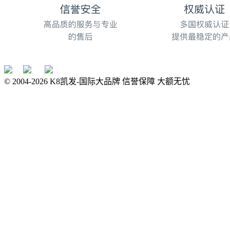
© 2004-
2026
K8凯发-国际大品牌 信誉保障 大额无忧