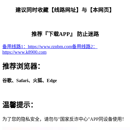
建议同时收藏【线路网址】与【本网页】
推荐『下载APP』 防止迷路
备用线路
1
：
https://www.rznbm.com
备用线路
2
：
https://www.k8900.com
推荐浏览器：
谷歌、Safari、火狐、Edge
温馨提示：
为了您的隐私安全，请勿与"国家反诈中心"APP同设备使用！