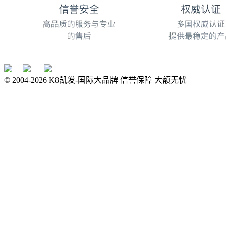
© 2004-
2026
K8凯发-国际大品牌 信誉保障 大额无忧