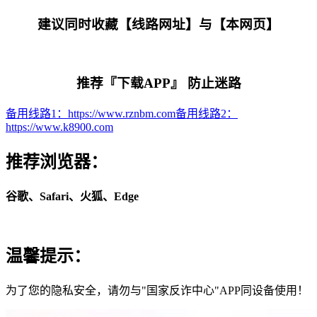
建议同时收藏【线路网址】与【本网页】
推荐『下载APP』 防止迷路
备用线路
1
：
https://www.rznbm.com
备用线路
2
：
https://www.k8900.com
推荐浏览器：
谷歌、Safari、火狐、Edge
温馨提示：
为了您的隐私安全，请勿与"国家反诈中心"APP同设备使用！