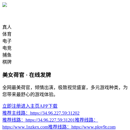
真人
体育
电子
电竞
捕鱼
棋牌
美女荷官 · 在线发牌
全网最美荷官，倾情出演，极致视觉盛宴，多元游戏种类，为
您带来最舒心的游戏体验。
立即注册
进入主页
APP下载
推荐主线路：
https://34.96.227.59:31202
推荐线路：
https://34.96.227.59:31201
推荐线路：
https://www.1nzkex.com
推荐线路：
https://www.plov9r.com