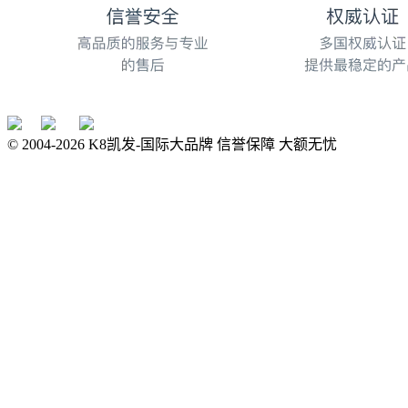
© 2004-
2026
K8凯发-国际大品牌 信誉保障 大额无忧