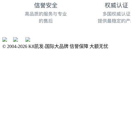
© 2004-
2026
K8凯发-国际大品牌 信誉保障 大额无忧