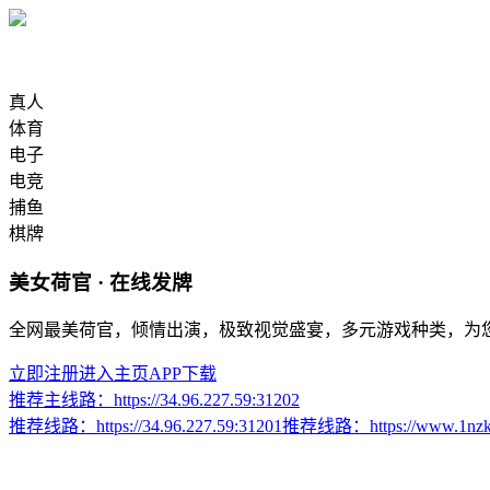
真人
体育
电子
电竞
捕鱼
棋牌
美女荷官 · 在线发牌
全网最美荷官，倾情出演，极致视觉盛宴，多元游戏种类，为
立即注册
进入主页
APP下载
推荐主线路：
https://34.96.227.59:31202
推荐线路：
https://34.96.227.59:31201
推荐线路：
https://www.1nz