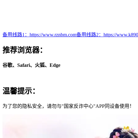
备用线路
1
：
https://www.rznbm.com
备用线路
2
：
https://www.k89
推荐浏览器：
谷歌、Safari、火狐、Edge
温馨提示：
为了您的隐私安全，请勿与"国家反诈中心"APP同设备使用！