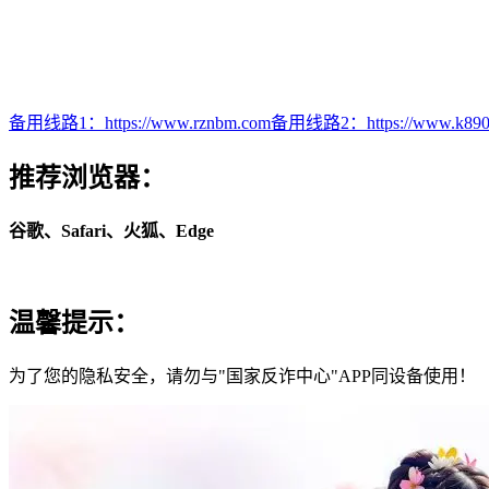
备用线路
1
：
https://www.rznbm.com
备用线路
2
：
https://www.k89
推荐浏览器：
谷歌、Safari、火狐、Edge
温馨提示：
为了您的隐私安全，请勿与"国家反诈中心"APP同设备使用！