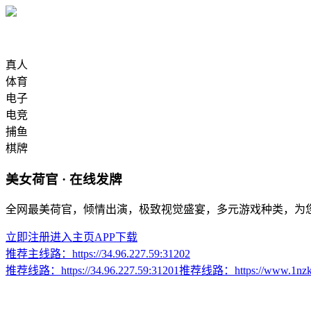
真人
体育
电子
电竞
捕鱼
棋牌
美女荷官 · 在线发牌
全网最美荷官，倾情出演，极致视觉盛宴，多元游戏种类，为
立即注册
进入主页
APP下载
推荐主线路：
https://34.96.227.59:31202
推荐线路：
https://34.96.227.59:31201
推荐线路：
https://www.1nz