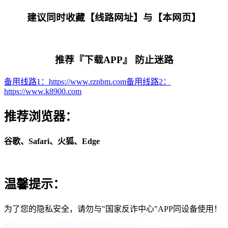
建议同时收藏【线路网址】与【本网页】
推荐『下载APP』 防止迷路
备用线路
1
：
https://www.rznbm.com
备用线路
2
：
https://www.k8900.com
推荐浏览器：
谷歌、Safari、火狐、Edge
温馨提示：
为了您的隐私安全，请勿与"国家反诈中心"APP同设备使用！