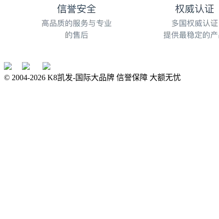
© 2004-
2026
K8凯发-国际大品牌 信誉保障 大额无忧