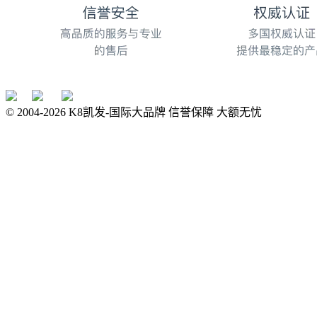
© 2004-
2026
K8凯发-国际大品牌 信誉保障 大额无忧