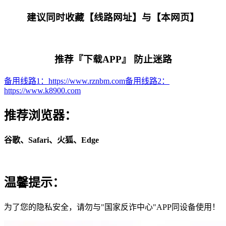
建议同时收藏【线路网址】与【本网页】
推荐『下载APP』 防止迷路
备用线路
1
：
https://www.rznbm.com
备用线路
2
：
https://www.k8900.com
推荐浏览器：
谷歌、Safari、火狐、Edge
温馨提示：
为了您的隐私安全，请勿与"国家反诈中心"APP同设备使用！