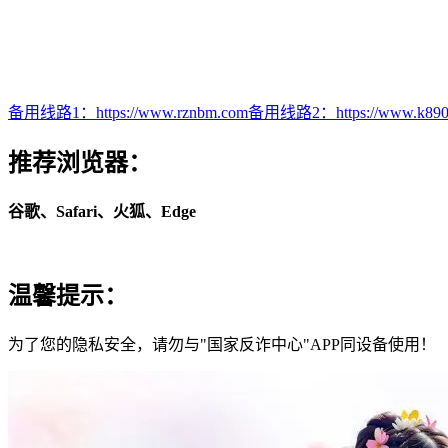
备用线路
1
：
https://www.rznbm.com
备用线路
2
：
https://www.k89
推荐浏览器：
谷歌、Safari、火狐、Edge
温馨提示：
为了您的隐私安全，请勿与"国家反诈中心"APP同设备使用！