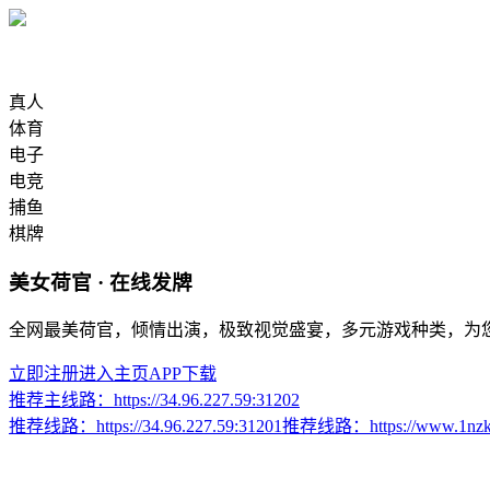
真人
体育
电子
电竞
捕鱼
棋牌
美女荷官 · 在线发牌
全网最美荷官，倾情出演，极致视觉盛宴，多元游戏种类，为
立即注册
进入主页
APP下载
推荐主线路：
https://34.96.227.59:31202
推荐线路：
https://34.96.227.59:31201
推荐线路：
https://www.1nz