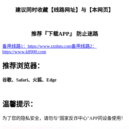
建议同时收藏【线路网址】与【本网页】
推荐『下载APP』 防止迷路
备用线路
1
：
https://www.rznbm.com
备用线路
2
：
https://www.k8900.com
推荐浏览器：
谷歌、Safari、火狐、Edge
温馨提示：
为了您的隐私安全，请勿与"国家反诈中心"APP同设备使用！