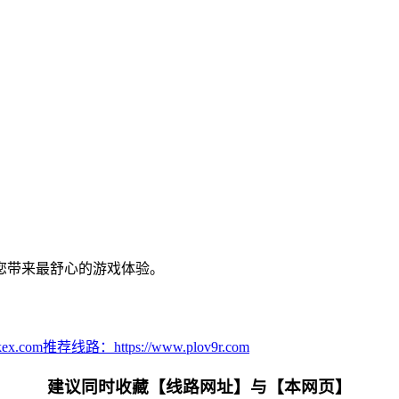
您带来最舒心的游戏体验。
kex.com
推荐线路：
https://www.plov9r.com
建议同时收藏【线路网址】与【本网页】