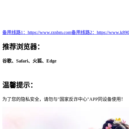
备用线路
1
：
https://www.rznbm.com
备用线路
2
：
https://www.k89
推荐浏览器：
谷歌、Safari、火狐、Edge
温馨提示：
为了您的隐私安全，请勿与"国家反诈中心"APP同设备使用！