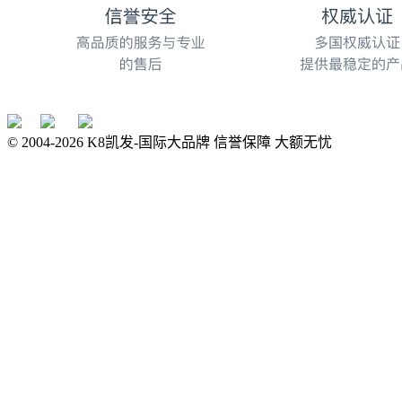
© 2004-
2026
K8凯发-国际大品牌 信誉保障 大额无忧