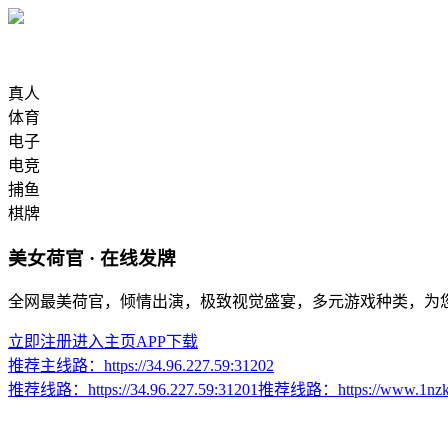
真人
体育
电子
电竞
捕鱼
棋牌
美女荷官 · 在线发牌
全网最美荷官，倾情出演，极致视觉盛宴，多元游戏种类，为
立即注册
进入主页
APP下载
推荐主线路：
https://34.96.227.59:31202
推荐线路：
https://34.96.227.59:31201
推荐线路：
https://www.1nz